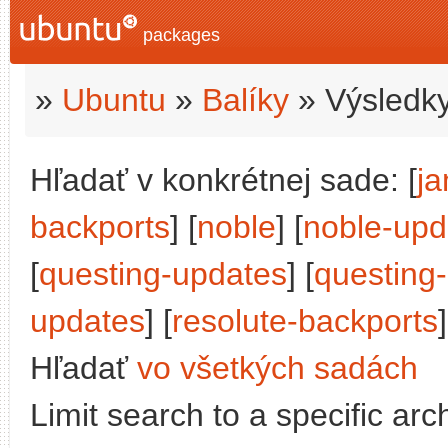
packages
»
Ubuntu
»
Balíky
» Výsledky
Hľadať v konkrétnej sade: [
j
backports
] [
noble
] [
noble-upd
[
questing-updates
] [
questing
updates
] [
resolute-backports
]
Hľadať
vo všetkých sadách
Limit search to a specific arch