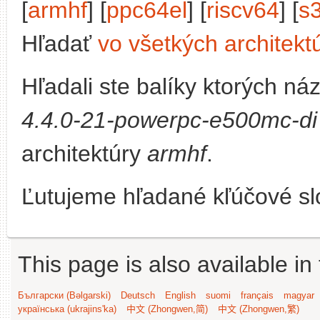
[
armhf
] [
ppc64el
] [
riscv64
] [
s
Hľadať
vo všetkých architekt
Hľadali ste balíky ktorých n
4.4.0-21-powerpc-e500mc-di
architektúry
armhf
.
Ľutujeme hľadané kľúčové slo
This page is also available in
Български (Bəlgarski)
Deutsch
English
suomi
français
magyar
українська (ukrajins'ka)
中文 (Zhongwen,简)
中文 (Zhongwen,繁)