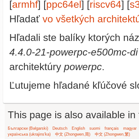
[
armhf
] [
ppc64el
] [
riscv64
] [
s
Hľadať
vo všetkých architekt
Hľadali ste balíky ktorých n
4.4.0-21-powerpc-e500mc-di
architektúry
powerpc
.
Ľutujeme hľadané kľúčové slo
This page is also available in
Български (Bəlgarski)
Deutsch
English
suomi
français
magyar
українська (ukrajins'ka)
中文 (Zhongwen,简)
中文 (Zhongwen,繁)