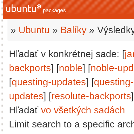
packages
»
Ubuntu
»
Balíky
» Výsledky
Hľadať v konkrétnej sade: [
j
backports
] [
noble
] [
noble-upd
[
questing-updates
] [
questing
updates
] [
resolute-backports
]
Hľadať
vo všetkých sadách
Limit search to a specific arch