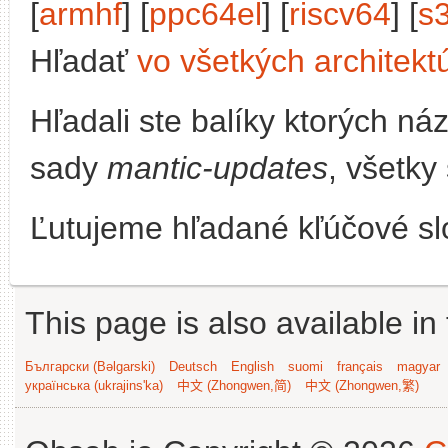
[
armhf
] [
ppc64el
] [
riscv64
] [
s
Hľadať
vo všetkých architekt
Hľadali ste balíky ktorých n
sady
mantic-updates
, všetky
Ľutujeme hľadané kľúčové slo
This page is also available in
Български (Bəlgarski)
Deutsch
English
suomi
français
magyar
українська (ukrajins'ka)
中文 (Zhongwen,简)
中文 (Zhongwen,繁)