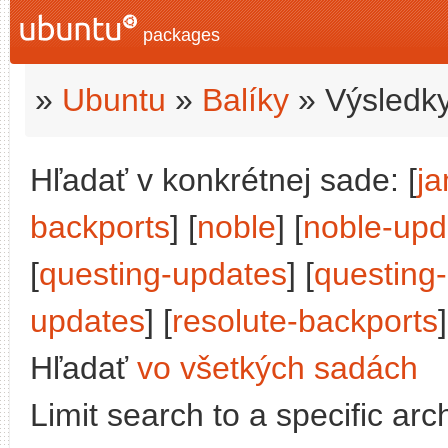
packages
»
Ubuntu
»
Balíky
» Výsledky
Hľadať v konkrétnej sade: [
j
backports
] [
noble
] [
noble-upd
[
questing-updates
] [
questing
updates
] [
resolute-backports
]
Hľadať
vo všetkých sadách
Limit search to a specific arch