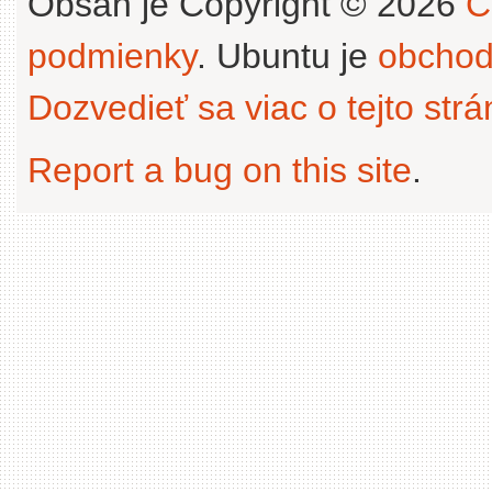
Obsah je Copyright © 2026
C
podmienky
. Ubuntu je
obchod
Dozvedieť sa viac o tejto str
Report a bug on this site
.