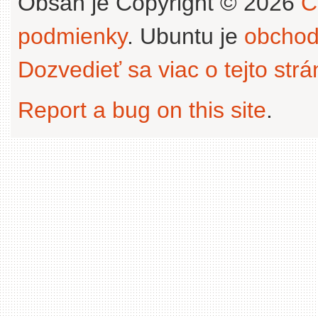
Obsah je Copyright © 2026
C
podmienky
. Ubuntu je
obchod
Dozvedieť sa viac o tejto str
Report a bug on this site
.