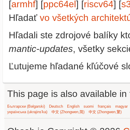
[
armhf
] [
ppc64el
] [
riscv64
] [
s
Hľadať
vo všetkých architekt
Hľadali ste zdrojové balíky 
mantic-updates
, všetky sekci
Ľutujeme hľadané kľúčové slo
This page is also available in
Български (Bəlgarski)
Deutsch
English
suomi
français
magyar
українська (ukrajins'ka)
中文 (Zhongwen,简)
中文 (Zhongwen,繁)