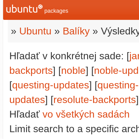
packages
»
Ubuntu
»
Balíky
» Výsledky
Hľadať v konkrétnej sade: [
j
backports
] [
noble
] [
noble-upd
[
questing-updates
] [
questing
updates
] [
resolute-backports
]
Hľadať
vo všetkých sadách
Limit search to a specific arch