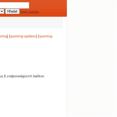
všetky možnosti
sting
] [
questing-updates
] [
questing-
 sa
1
zodpovedajúcich balíkov.