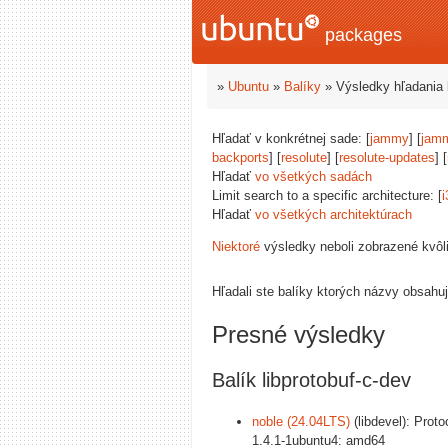
packages
»
Ubuntu
»
Balíky
» Výsledky hľadania 
Hľadať v konkrétnej sade: [
jammy
] [
jam
backports
] [
resolute
] [
resolute-updates
] [
Hľadať
vo všetkých sadách
Limit search to a specific architecture: [
i
Hľadať
vo všetkých architektúrach
Niektoré
výsledky neboli zobrazené kvôl
Hľadali ste balíky ktorých názvy obsahu
Presné výsledky
Balík libprotobuf-c-dev
noble (24.04LTS)
(libdevel): Proto
1.4.1-1ubuntu4: amd64