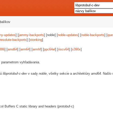
balíkov
my-updates
] [
jammy-backports
] [noble] [
noble-updates
] [
noble-backports
] [
que
resolute-backports
] [
stonking
]
386
] [
amd64
] [
arm64
] [
armhf
] [
ppc64el
] [
riscv64
] [
s390x
]
i parametrom vyhľadávania.
jú
libprotobuf-c-dev
v sady
noble
, všetky sekcie a architektúry
amd64
. Našlo
col Buffers C static library and headers (protobuf-c)