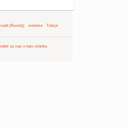
ский (Russkij)
svenska
Türkçe
edieť sa viac o tejto stránke
.