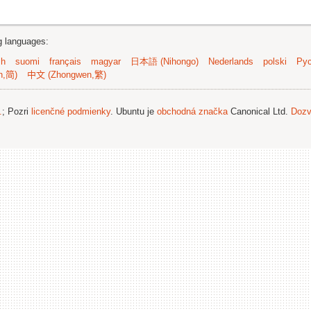
ng languages:
sh
suomi
français
magyar
日本語 (Nihongo)
Nederlands
polski
Рус
n,简)
中文 (Zhongwen,繁)
.
; Pozri
licenčné podmienky
. Ubuntu je
obchodná značka
Canonical Ltd.
Dozv