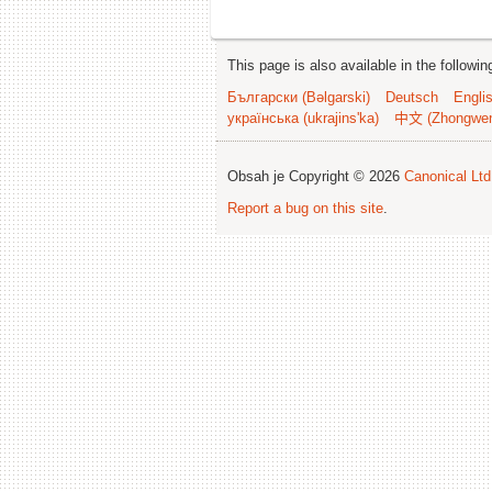
This page is also available in the followi
Български (Bəlgarski)
Deutsch
Engli
українська (ukrajins'ka)
中文 (Zhongwe
Obsah je Copyright © 2026
Canonical Ltd
Report a bug on this site
.