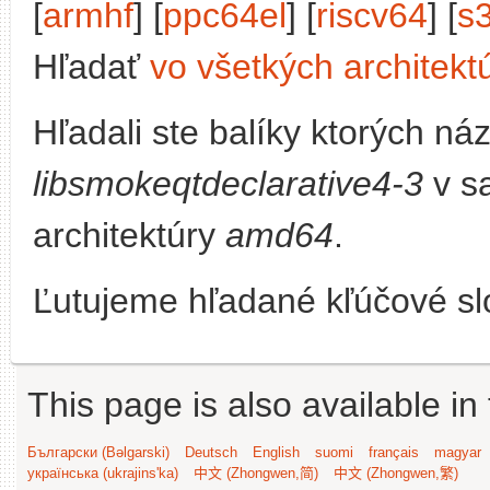
[
armhf
] [
ppc64el
] [
riscv64
] [
s
Hľadať
vo všetkých architekt
Hľadali ste balíky ktorých n
libsmokeqtdeclarative4-3
v s
architektúry
amd64
.
Ľutujeme hľadané kľúčové slo
This page is also available in
Български (Bəlgarski)
Deutsch
English
suomi
français
magyar
українська (ukrajins'ka)
中文 (Zhongwen,简)
中文 (Zhongwen,繁)