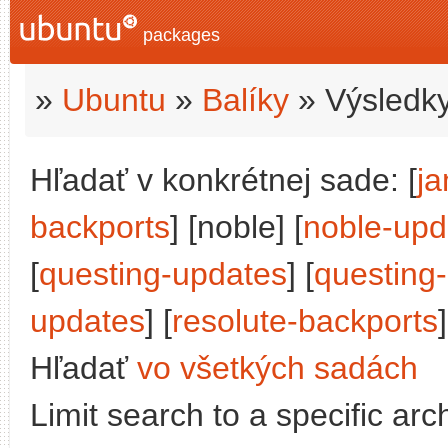
packages
»
Ubuntu
»
Balíky
» Výsledky
Hľadať v konkrétnej sade: [
j
backports
] [noble] [
noble-upd
[
questing-updates
] [
questing
updates
] [
resolute-backports
]
Hľadať
vo všetkých sadách
Limit search to a specific arch