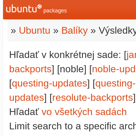
packages
»
Ubuntu
»
Balíky
» Výsledky
Hľadať v konkrétnej sade: [
j
backports
] [noble] [
noble-upd
[
questing-updates
] [
questing
updates
] [
resolute-backports
]
Hľadať
vo všetkých sadách
Limit search to a specific arch