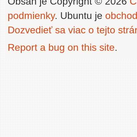
Obsah je Copyright © 2026
C
podmienky
. Ubuntu je
obchod
Dozvedieť sa viac o tejto str
Report a bug on this site
.