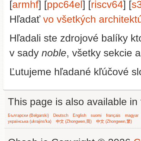
[
armhf
] [
ppc64el
] [
riscv64
] [
s
Hľadať
vo všetkých architekt
Hľadali ste zdrojové balíky 
v sady
noble
, všetky sekcie 
Ľutujeme hľadané kľúčové slo
This page is also available in
Български (Bəlgarski)
Deutsch
English
suomi
français
magyar
українська (ukrajins'ka)
中文 (Zhongwen,简)
中文 (Zhongwen,繁)