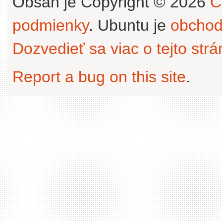
Obsah je Copyright © 2026
C
podmienky
. Ubuntu je
obchod
Dozvedieť sa viac o tejto str
Report a bug on this site
.