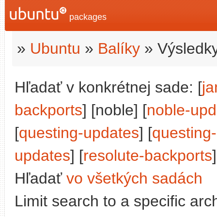
packages
»
Ubuntu
»
Balíky
» Výsledky
Hľadať v konkrétnej sade: [
j
backports
] [noble] [
noble-upd
[
questing-updates
] [
questing
updates
] [
resolute-backports
]
Hľadať
vo všetkých sadách
Limit search to a specific arch