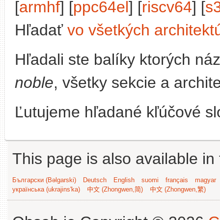
[
armhf
] [
ppc64el
] [
riscv64
] [
s
Hľadať
vo všetkých architekt
Hľadali ste balíky ktorých n
noble
, všetky sekcie a archit
Ľutujeme hľadané kľúčové slo
This page is also available in
Български (Bəlgarski)
Deutsch
English
suomi
français
magyar
українська (ukrajins'ka)
中文 (Zhongwen,简)
中文 (Zhongwen,繁)