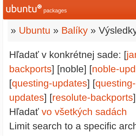
packages
»
Ubuntu
»
Balíky
» Výsledky
Hľadať v konkrétnej sade: [
j
backports
] [noble] [
noble-upd
[
questing-updates
] [
questing
updates
] [
resolute-backports
]
Hľadať
vo všetkých sadách
Limit search to a specific arch