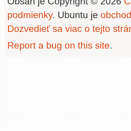
Obsah je Copyright © 2026
C
podmienky
. Ubuntu je
obchod
Dozvedieť sa viac o tejto str
Report a bug on this site
.