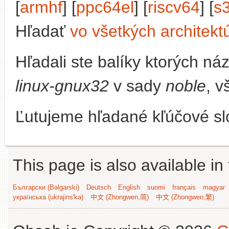
[
armhf
] [
ppc64el
] [
riscv64
] [
s
Hľadať
vo všetkých architekt
Hľadali ste balíky ktorých n
linux-gnux32
v sady
noble
, v
Ľutujeme hľadané kľúčové slo
This page is also available in
Български (Bəlgarski)
Deutsch
English
suomi
français
magyar
українська (ukrajins'ka)
中文 (Zhongwen,简)
中文 (Zhongwen,繁)