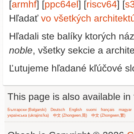
[
armhf
] [
ppc64el
] [
riscv64
] [
s
Hľadať
vo všetkých architekt
Hľadali ste balíky ktorých n
noble
, všetky sekcie a archit
Ľutujeme hľadané kľúčové slo
This page is also available in
Български (Bəlgarski)
Deutsch
English
suomi
français
magyar
українська (ukrajins'ka)
中文 (Zhongwen,简)
中文 (Zhongwen,繁)