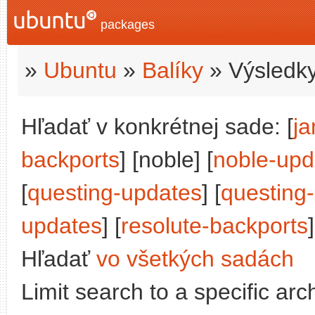
packages
»
Ubuntu
»
Balíky
» Výsledky
Hľadať v konkrétnej sade: [
j
backports
] [noble] [
noble-upd
[
questing-updates
] [
questing
updates
] [
resolute-backports
]
Hľadať
vo všetkých sadách
Limit search to a specific arch