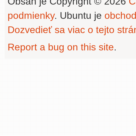
Obsah je Copyright © 2026
C
podmienky
. Ubuntu je
obchod
Dozvedieť sa viac o tejto str
Report a bug on this site
.