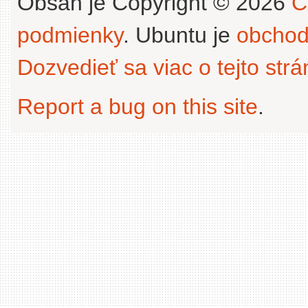
Obsah je Copyright © 2026
C
podmienky
. Ubuntu je
obchod
Dozvedieť sa viac o tejto str
Report a bug on this site
.