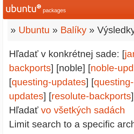
packages
»
Ubuntu
»
Balíky
» Výsledky
Hľadať v konkrétnej sade: [
j
backports
] [noble] [
noble-upd
[
questing-updates
] [
questing
updates
] [
resolute-backports
]
Hľadať
vo všetkých sadách
Limit search to a specific arch