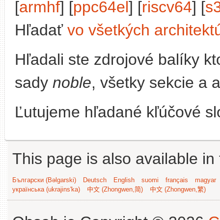
[
armhf
] [
ppc64el
] [
riscv64
] [
s
Hľadať
vo všetkých architekt
Hľadali ste zdrojové balíky 
sady
noble
, všetky sekcie a 
Ľutujeme hľadané kľúčové slo
This page is also available in
Български (Bəlgarski)
Deutsch
English
suomi
français
magyar
українська (ukrajins'ka)
中文 (Zhongwen,简)
中文 (Zhongwen,繁)