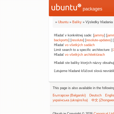
packages
»
Ubuntu
»
Balíky
» Výsledky hľadania 
Hľadať v konkrétnej sade: [
jammy
] [
jam
backports
] [
resolute
] [
resolute-updates
] [
Hľadať
vo všetkých sadách
Limit search to a specific architecture: [
i
Hľadať
vo všetkých architektúrach
Hľadali ste balíky ktorých názvy obsahu
Ľutujeme hľadané kľúčové slová nevrátil
This page is also available in the followi
Български (Bəlgarski)
Deutsch
Engli
українська (ukrajins'ka)
中文 (Zhongwe
Obsah je Copyright © 2026
Canonical Ltd