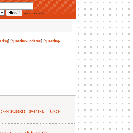
všetky možnosti
sting
] [
questing-updates
] [
questing-
ский (Russkij)
svenska
Türkçe
edieť sa viac o tejto stránke
.