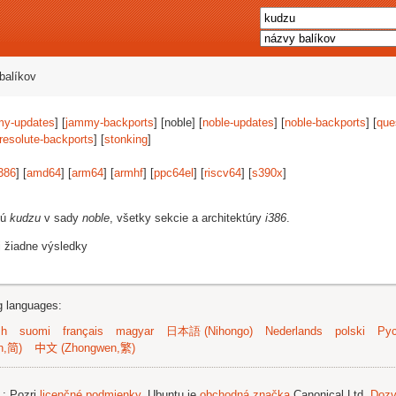
balíkov
my-updates
] [
jammy-backports
] [noble] [
noble-updates
] [
noble-backports
] [
que
resolute-backports
] [
stonking
]
386
] [
amd64
] [
arm64
] [
armhf
] [
ppc64el
] [
riscv64
] [
s390x
]
jú
kudzu
v sady
noble
, všetky sekcie a architektúry
i386
.
i žiadne výsledky
ng languages:
sh
suomi
français
magyar
日本語 (Nihongo)
Nederlands
polski
Рус
n,简)
中文 (Zhongwen,繁)
.
; Pozri
licenčné podmienky
. Ubuntu je
obchodná značka
Canonical Ltd.
Dozv