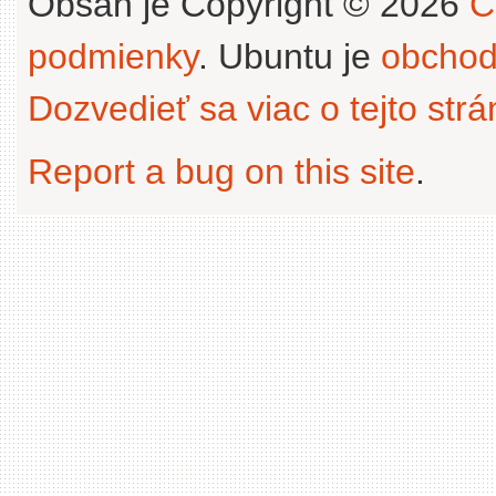
Obsah je Copyright © 2026
C
podmienky
. Ubuntu je
obchod
Dozvedieť sa viac o tejto str
Report a bug on this site
.