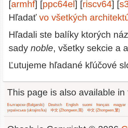
[
armhf
] [
ppc64el
] [
riscv64
] [
s
Hľadať
vo všetkých architekt
Hľadali ste balíky ktorých n
sady
noble
, všetky sekcie a 
Ľutujeme hľadané kľúčové slo
This page is also available in
Български (Bəlgarski)
Deutsch
English
suomi
français
magyar
українська (ukrajins'ka)
中文 (Zhongwen,简)
中文 (Zhongwen,繁)