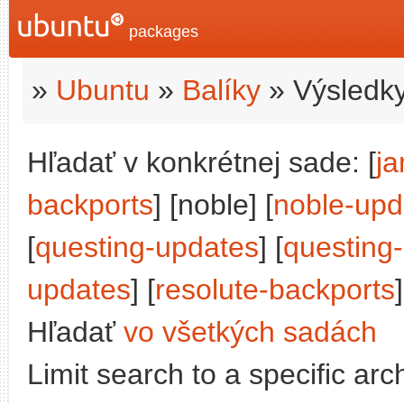
packages
»
Ubuntu
»
Balíky
» Výsledky
Hľadať v konkrétnej sade: [
j
backports
] [noble] [
noble-upd
[
questing-updates
] [
questing
updates
] [
resolute-backports
]
Hľadať
vo všetkých sadách
Limit search to a specific arch