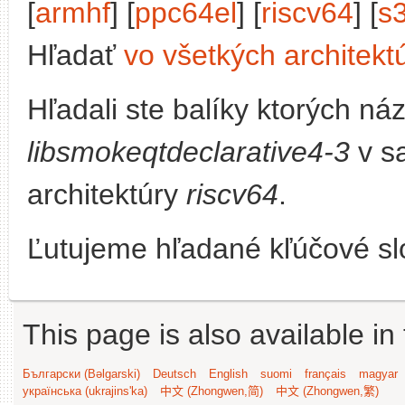
[
armhf
] [
ppc64el
] [
riscv64
] [
s
Hľadať
vo všetkých architekt
Hľadali ste balíky ktorých n
libsmokeqtdeclarative4-3
v s
architektúry
riscv64
.
Ľutujeme hľadané kľúčové slo
This page is also available in
Български (Bəlgarski)
Deutsch
English
suomi
français
magyar
українська (ukrajins'ka)
中文 (Zhongwen,简)
中文 (Zhongwen,繁)