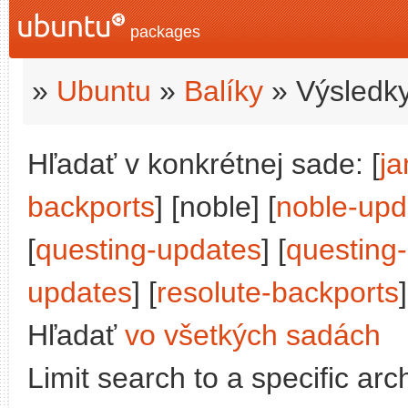
packages
»
Ubuntu
»
Balíky
» Výsledky
Hľadať v konkrétnej sade: [
j
backports
] [noble] [
noble-upd
[
questing-updates
] [
questing
updates
] [
resolute-backports
]
Hľadať
vo všetkých sadách
Limit search to a specific arch