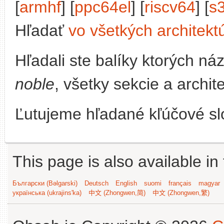
[
armhf
] [
ppc64el
] [
riscv64
] [
s
Hľadať
vo všetkých architekt
Hľadali ste balíky ktorých n
noble
, všetky sekcie a archit
Ľutujeme hľadané kľúčové slo
This page is also available in
Български (Bəlgarski)
Deutsch
English
suomi
français
magyar
українська (ukrajins'ka)
中文 (Zhongwen,简)
中文 (Zhongwen,繁)