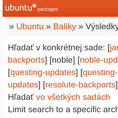
packages
»
Ubuntu
»
Balíky
» Výsledky
Hľadať v konkrétnej sade: [
j
backports
] [noble] [
noble-upd
[
questing-updates
] [
questing
updates
] [
resolute-backports
]
Hľadať
vo všetkých sadách
Limit search to a specific arch