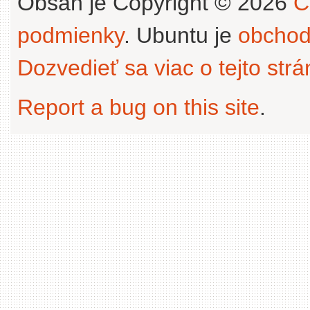
Obsah je Copyright © 2026
C
podmienky
. Ubuntu je
obchod
Dozvedieť sa viac o tejto str
Report a bug on this site
.