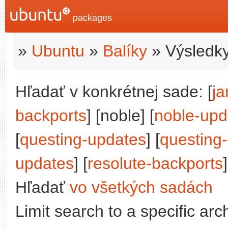
packages
»
Ubuntu
»
Balíky
» Výsledky
Hľadať v konkrétnej sade: [
j
backports
] [noble] [
noble-upd
[
questing-updates
] [
questing
updates
] [
resolute-backports
]
Hľadať
vo všetkých sadách
Limit search to a specific arch