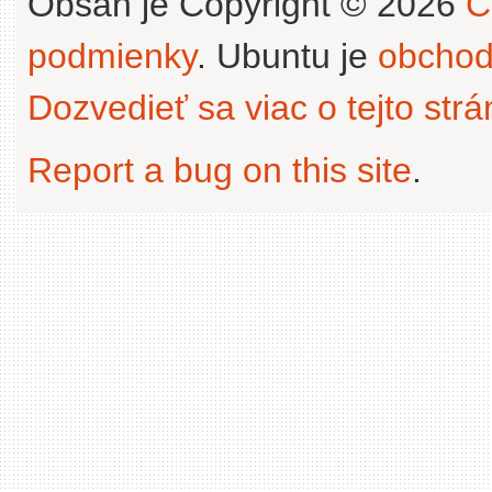
Obsah je Copyright © 2026
C
podmienky
. Ubuntu je
obchod
Dozvedieť sa viac o tejto str
Report a bug on this site
.