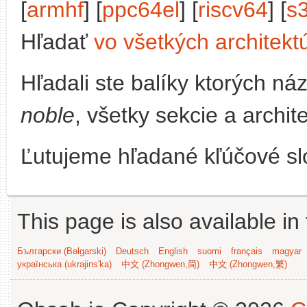
[
armhf
] [
ppc64el
] [
riscv64
] [
s
Hľadať
vo všetkých architekt
Hľadali ste balíky ktorých n
noble
, všetky sekcie a archit
Ľutujeme hľadané kľúčové slo
This page is also available in
Български (Bəlgarski)
Deutsch
English
suomi
français
magyar
українська (ukrajins'ka)
中文 (Zhongwen,简)
中文 (Zhongwen,繁)