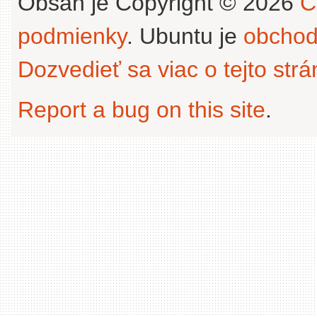
Obsah je Copyright © 2026
C
podmienky
. Ubuntu je
obchod
Dozvedieť sa viac o tejto str
Report a bug on this site
.