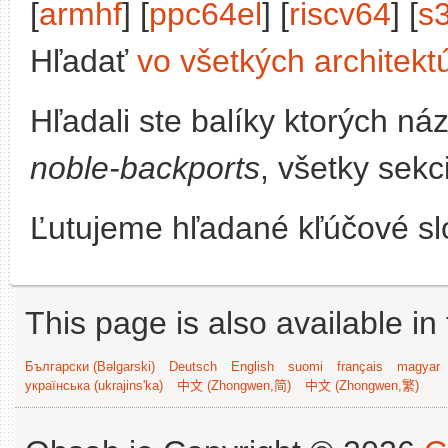
[
armhf
] [
ppc64el
] [
riscv64
] [
s
Hľadať
vo všetkých architekt
Hľadali ste balíky ktorých n
noble-backports
, všetky sekc
Ľutujeme hľadané kľúčové slo
This page is also available in
Български (Bəlgarski)
Deutsch
English
suomi
français
magyar
українська (ukrajins'ka)
中文 (Zhongwen,简)
中文 (Zhongwen,繁)