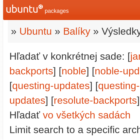
packages
»
Ubuntu
»
Balíky
» Výsledky
Hľadať v konkrétnej sade: [
j
backports
] [
noble
] [
noble-upd
[
questing-updates
] [
questing
updates
] [
resolute-backports
]
Hľadať
vo všetkých sadách
Limit search to a specific arch