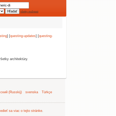
všetky možnosti
sting
] [
questing-updates
] [
questing-
šetky architektúry.
ский (Russkij)
svenska
Türkçe
edieť sa viac o tejto stránke
.