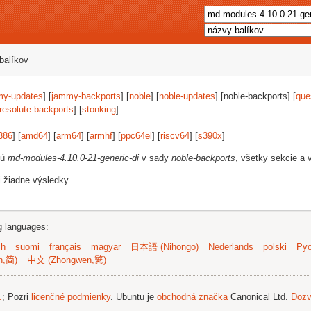
balíkov
my-updates
] [
jammy-backports
] [
noble
] [
noble-updates
] [noble-backports] [
que
resolute-backports
] [
stonking
]
386
] [
amd64
] [
arm64
] [
armhf
] [
ppc64el
] [
riscv64
] [
s390x
]
jú
md-modules-4.10.0-21-generic-di
v sady
noble-backports
, všetky sekcie a v
i žiadne výsledky
ng languages:
sh
suomi
français
magyar
日本語 (Nihongo)
Nederlands
polski
Рус
n,简)
中文 (Zhongwen,繁)
.
; Pozri
licenčné podmienky
. Ubuntu je
obchodná značka
Canonical Ltd.
Dozv