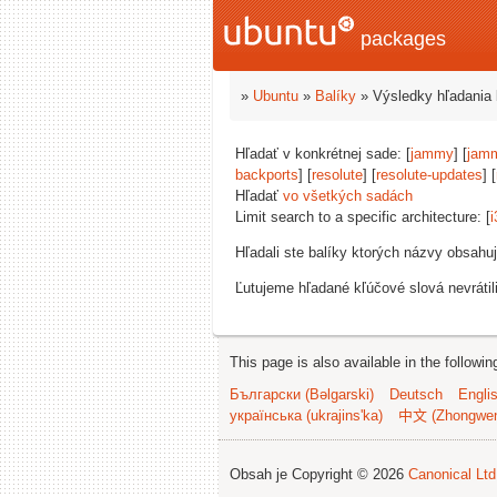
packages
»
Ubuntu
»
Balíky
» Výsledky hľadania 
Hľadať v konkrétnej sade: [
jammy
] [
jam
backports
] [
resolute
] [
resolute-updates
] [
Hľadať
vo všetkých sadách
Limit search to a specific architecture: [
i
Hľadali ste balíky ktorých názvy obsahu
Ľutujeme hľadané kľúčové slová nevrátil
This page is also available in the followi
Български (Bəlgarski)
Deutsch
Engli
українська (ukrajins'ka)
中文 (Zhongwe
Obsah je Copyright © 2026
Canonical Ltd