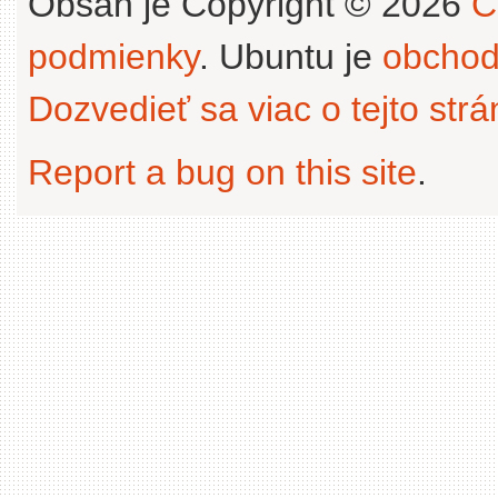
Obsah je Copyright © 2026
C
podmienky
. Ubuntu je
obchod
Dozvedieť sa viac o tejto str
Report a bug on this site
.