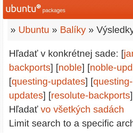
packages
»
Ubuntu
»
Balíky
» Výsledky
Hľadať v konkrétnej sade: [
j
backports
] [
noble
] [
noble-upd
[
questing-updates
] [
questing
updates
] [
resolute-backports
]
Hľadať
vo všetkých sadách
Limit search to a specific arch