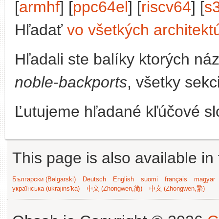
[
armhf
] [
ppc64el
] [
riscv64
] [
s
Hľadať
vo všetkých architekt
Hľadali ste balíky ktorých n
noble-backports
, všetky sekc
Ľutujeme hľadané kľúčové slo
This page is also available in
Български (Bəlgarski)
Deutsch
English
suomi
français
magyar
українська (ukrajins'ka)
中文 (Zhongwen,简)
中文 (Zhongwen,繁)