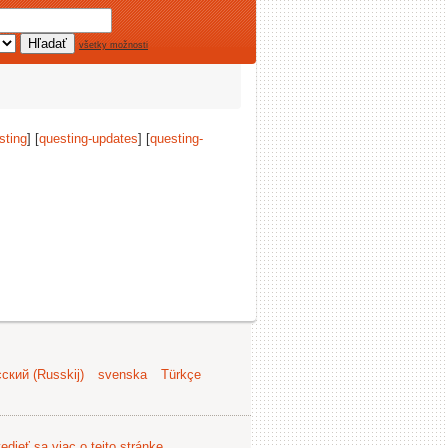
všetky možnosti
sting
] [
questing-updates
] [
questing-
ский (Russkij)
svenska
Türkçe
edieť sa viac o tejto stránke
.