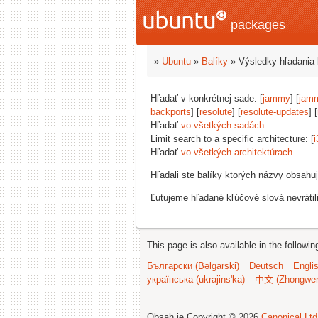
packages
»
Ubuntu
»
Balíky
» Výsledky hľadania 
Hľadať v konkrétnej sade: [
jammy
] [
jam
backports
] [
resolute
] [
resolute-updates
] [
Hľadať
vo všetkých sadách
Limit search to a specific architecture: [
i
Hľadať
vo všetkých architektúrach
Hľadali ste balíky ktorých názvy obsahu
Ľutujeme hľadané kľúčové slová nevrátil
This page is also available in the followi
Български (Bəlgarski)
Deutsch
Engli
українська (ukrajins'ka)
中文 (Zhongwe
Obsah je Copyright © 2026
Canonical Ltd