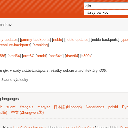
balíkov
my-updates
] [
jammy-backports
] [
noble
] [
noble-updates
] [noble-backports] [
que
resolute-backports
] [
stonking
]
386
] [
amd64
] [
arm64
] [
armhf
] [
ppc64el
] [
riscv64
] [
s390x
]
jú
qlix
v sady
noble-backports
, všetky sekcie a architektúry
i386
.
i žiadne výsledky
ng languages:
sh
suomi
français
magyar
日本語 (Nihongo)
Nederlands
polski
Рус
n,简)
中文 (Zhongwen,繁)
.
; Pozri
licenčné podmienky
. Ubuntu je
obchodná značka
Canonical Ltd.
Dozv