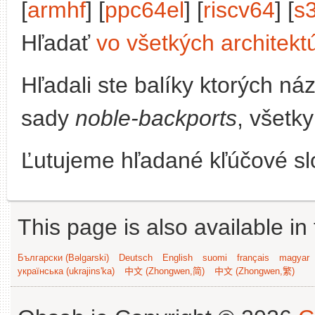
[
armhf
] [
ppc64el
] [
riscv64
] [
s
Hľadať
vo všetkých architekt
Hľadali ste balíky ktorých n
sady
noble-backports
, všetk
Ľutujeme hľadané kľúčové slo
This page is also available in
Български (Bəlgarski)
Deutsch
English
suomi
français
magyar
українська (ukrajins'ka)
中文 (Zhongwen,简)
中文 (Zhongwen,繁)