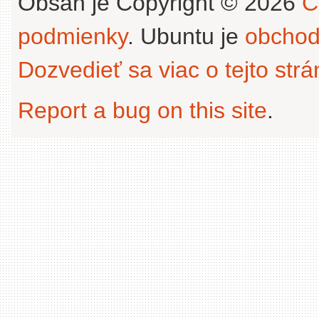
Obsah je Copyright © 2026
C
podmienky
. Ubuntu je
obchod
Dozvedieť sa viac o tejto str
Report a bug on this site
.