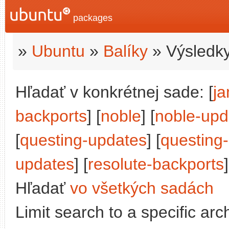
packages
»
Ubuntu
»
Balíky
» Výsledky
Hľadať v konkrétnej sade: [
j
backports
] [
noble
] [
noble-upd
[
questing-updates
] [
questing
updates
] [
resolute-backports
]
Hľadať
vo všetkých sadách
Limit search to a specific arch