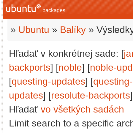
packages
»
Ubuntu
»
Balíky
» Výsledky
Hľadať v konkrétnej sade: [
j
backports
] [
noble
] [
noble-upd
[
questing-updates
] [
questing
updates
] [
resolute-backports
]
Hľadať
vo všetkých sadách
Limit search to a specific arch