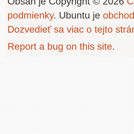
Obsah je Copyright © 2026
C
podmienky
. Ubuntu je
obchod
Dozvedieť sa viac o tejto str
Report a bug on this site
.