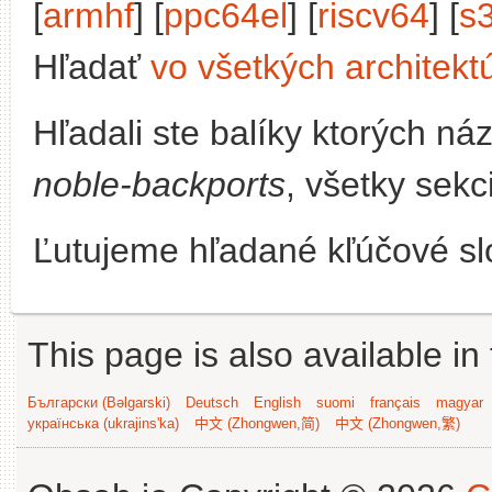
[
armhf
] [
ppc64el
] [
riscv64
] [
s
Hľadať
vo všetkých architekt
Hľadali ste balíky ktorých n
noble-backports
, všetky sekc
Ľutujeme hľadané kľúčové slo
This page is also available in
Български (Bəlgarski)
Deutsch
English
suomi
français
magyar
українська (ukrajins'ka)
中文 (Zhongwen,简)
中文 (Zhongwen,繁)