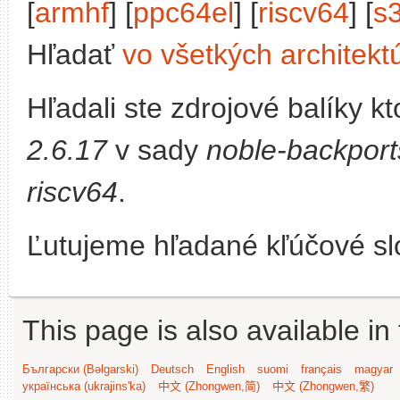
[
armhf
] [
ppc64el
] [
riscv64
] [
s
Hľadať
vo všetkých architekt
Hľadali ste zdrojové balíky 
2.6.17
v sady
noble-backport
riscv64
.
Ľutujeme hľadané kľúčové slo
This page is also available in
Български (Bəlgarski)
Deutsch
English
suomi
français
magyar
українська (ukrajins'ka)
中文 (Zhongwen,简)
中文 (Zhongwen,繁)