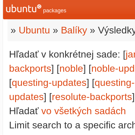
packages
»
Ubuntu
»
Balíky
» Výsledky
Hľadať v konkrétnej sade: [
j
backports
] [
noble
] [
noble-upd
[
questing-updates
] [
questing
updates
] [
resolute-backports
]
Hľadať
vo všetkých sadách
Limit search to a specific arch