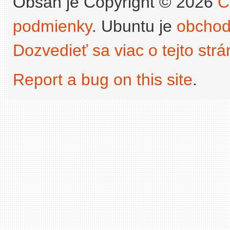
Obsah je Copyright © 2026
C
podmienky
. Ubuntu je
obchod
Dozvedieť sa viac o tejto str
Report a bug on this site
.