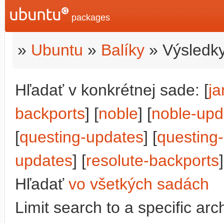
packages
»
Ubuntu
»
Balíky
» Výsledky
Hľadať v konkrétnej sade: [
j
backports
] [
noble
] [
noble-upd
[
questing-updates
] [
questing
updates
] [
resolute-backports
]
Hľadať
vo všetkých sadách
Limit search to a specific arch