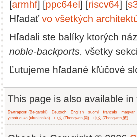
[
armhf
] [
ppc64el
] [
riscv64
] [
s
Hľadať
vo všetkých architekt
Hľadali ste balíky ktorých n
noble-backports
, všetky sekc
Ľutujeme hľadané kľúčové slo
This page is also available in
Български (Bəlgarski)
Deutsch
English
suomi
français
magyar
українська (ukrajins'ka)
中文 (Zhongwen,简)
中文 (Zhongwen,繁)