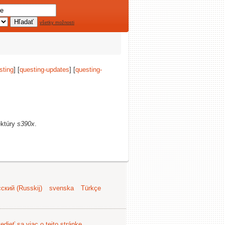
všetky možnosti
sting
] [
questing-updates
] [
questing-
ektúry
s390x
.
ский (Russkij)
svenska
Türkçe
edieť sa viac o tejto stránke
.