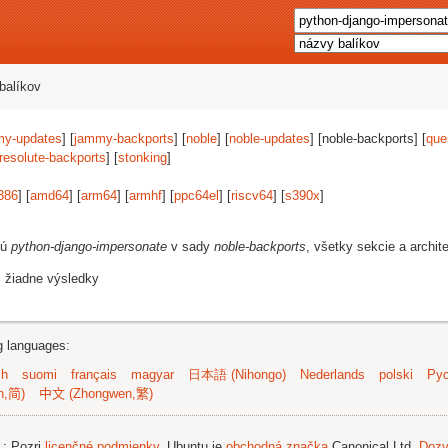
balíkov
my-updates
] [
jammy-backports
] [
noble
] [
noble-updates
] [noble-backports] [
que
resolute-backports
] [
stonking
]
386
] [
amd64
] [
arm64
] [
armhf
] [
ppc64el
] [
riscv64
] [
s390x
]
jú
python-django-impersonate
v sady
noble-backports
, všetky sekcie a archit
i žiadne výsledky
ng languages:
sh
suomi
français
magyar
日本語 (Nihongo)
Nederlands
polski
Рус
n,简)
中文 (Zhongwen,繁)
.
; Pozri
licenčné podmienky
. Ubuntu je
obchodná značka
Canonical Ltd.
Dozv