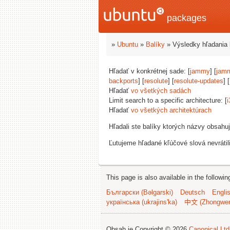
packages
»
Ubuntu
»
Balíky
» Výsledky hľadania 
Hľadať v konkrétnej sade: [
jammy
] [
jam
backports
] [
resolute
] [
resolute-updates
] [
Hľadať
vo všetkých sadách
Limit search to a specific architecture: [
i
Hľadať
vo všetkých architektúrach
Hľadali ste balíky ktorých názvy obsahu
Ľutujeme hľadané kľúčové slová nevrátil
This page is also available in the followi
Български (Bəlgarski)
Deutsch
Engli
українська (ukrajins'ka)
中文 (Zhongwe
Obsah je Copyright © 2026
Canonical Ltd