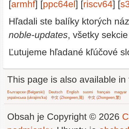
[
armhf
] [
ppc64el
] [
riscv64
] [
s
Hľadali ste balíky ktorých n
noble-updates
, všetky sekcie
Ľutujeme hľadané kľúčové slo
This page is also available in
Български (Bəlgarski)
Deutsch
English
suomi
français
magyar
українська (ukrajins'ka)
中文 (Zhongwen,简)
中文 (Zhongwen,繁)
Obsah je Copyright © 2026
C