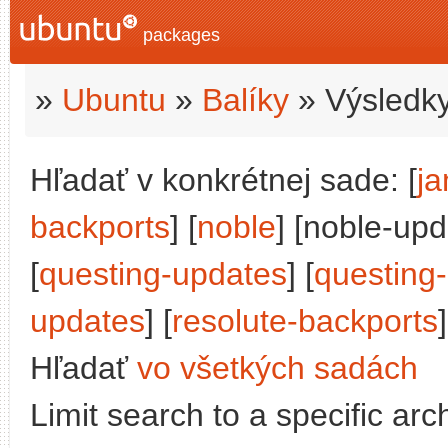
packages
»
Ubuntu
»
Balíky
» Výsledky
Hľadať v konkrétnej sade: [
j
backports
] [
noble
] [noble-upd
[
questing-updates
] [
questing
updates
] [
resolute-backports
]
Hľadať
vo všetkých sadách
Limit search to a specific arch