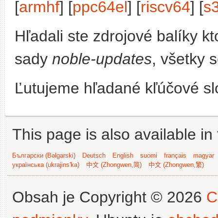
[
armhf
] [
ppc64el
] [
riscv64
] [
s
Hľadali ste zdrojové balíky 
sady
noble-updates
, všetky 
Ľutujeme hľadané kľúčové slo
This page is also available in
Български (Bəlgarski)
Deutsch
English
suomi
français
magyar
українська (ukrajins'ka)
中文 (Zhongwen,简)
中文 (Zhongwen,繁)
Obsah je Copyright © 2026
C