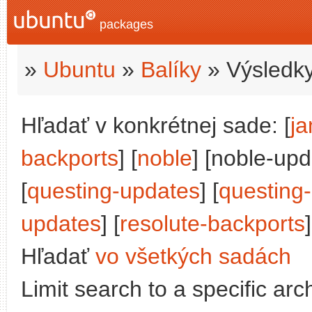
packages
»
Ubuntu
»
Balíky
» Výsledky
Hľadať v konkrétnej sade: [
j
backports
] [
noble
] [noble-upd
[
questing-updates
] [
questing
updates
] [
resolute-backports
]
Hľadať
vo všetkých sadách
Limit search to a specific arch