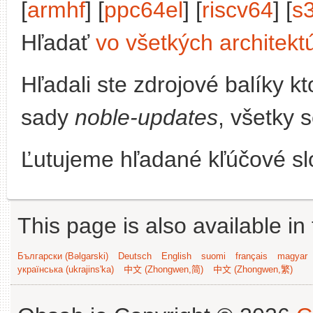
[
armhf
] [
ppc64el
] [
riscv64
] [
s
Hľadať
vo všetkých architekt
Hľadali ste zdrojové balíky 
sady
noble-updates
, všetky 
Ľutujeme hľadané kľúčové slo
This page is also available in
Български (Bəlgarski)
Deutsch
English
suomi
français
magyar
українська (ukrajins'ka)
中文 (Zhongwen,简)
中文 (Zhongwen,繁)