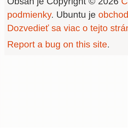
Obsah je Copyright © 2026
C
podmienky
. Ubuntu je
obchod
Dozvedieť sa viac o tejto str
Report a bug on this site
.