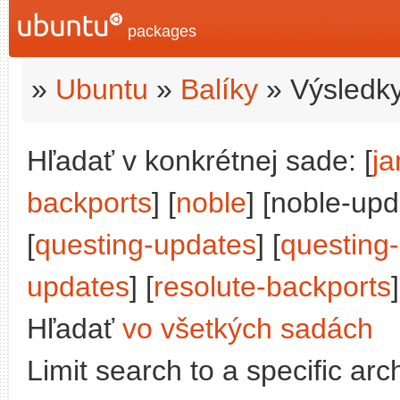
packages
»
Ubuntu
»
Balíky
» Výsledky
Hľadať v konkrétnej sade: [
j
backports
] [
noble
] [noble-upd
[
questing-updates
] [
questing
updates
] [
resolute-backports
]
Hľadať
vo všetkých sadách
Limit search to a specific arch