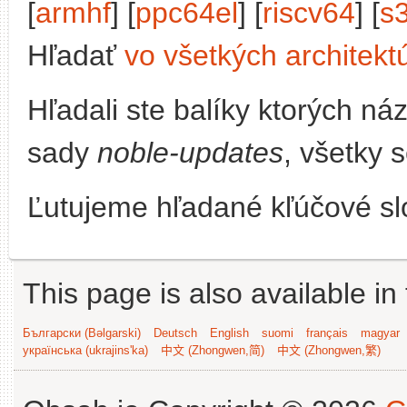
[
armhf
] [
ppc64el
] [
riscv64
] [
s
Hľadať
vo všetkých architekt
Hľadali ste balíky ktorých n
sady
noble-updates
, všetky 
Ľutujeme hľadané kľúčové slo
This page is also available in
Български (Bəlgarski)
Deutsch
English
suomi
français
magyar
українська (ukrajins'ka)
中文 (Zhongwen,简)
中文 (Zhongwen,繁)