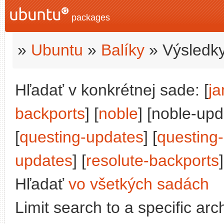
packages
»
Ubuntu
»
Balíky
» Výsledky
Hľadať v konkrétnej sade: [
j
backports
] [
noble
] [noble-upd
[
questing-updates
] [
questing
updates
] [
resolute-backports
]
Hľadať
vo všetkých sadách
Limit search to a specific arch