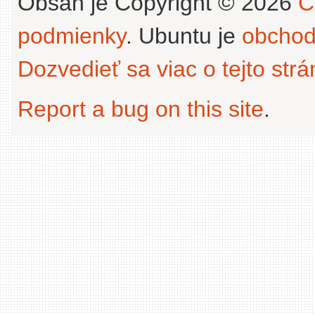
Obsah je Copyright © 2026
C
podmienky
. Ubuntu je
obchod
Dozvedieť sa viac o tejto str
Report a bug on this site
.