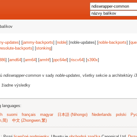
balíkov
my-updates
] [
jammy-backports
] [
noble
] [noble-updates] [
noble-backports
] [
que
resolute-backports
] [
stonking
]
386
] [
amd64
] [
arm64
] [
armhf
] [
ppc64el
] [
riscv64
] [
s390x
]
jú
ndiswrapper-common
v sady
noble-updates
, všetky sekcie a architektúry
i
i žiadne výsledky
ng languages:
sh
suomi
français
magyar
日本語 (Nihongo)
Nederlands
polski
Рус
n,简)
中文 (Zhongwen,繁)
.
; Pozri
licenčné podmienky
. Ubuntu je
obchodná značka
Canonical Ltd.
Dozv