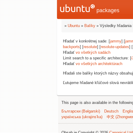
packages
»
Ubuntu
»
Balíky
» Výsledky hľadania 
Hľadať v konkrétnej sade: [
jammy
] [
jam
backports
] [
resolute
] [
resolute-updates
] [
Hľadať
vo všetkých sadách
Limit search to a specific architecture: [
i
Hľadať
vo všetkých architektúrach
Hľadali ste balíky ktorých názvy obsahu
Ľutujeme hľadané kľúčové slová nevrátil
This page is also available in the followi
Български (Bəlgarski)
Deutsch
Engli
українська (ukrajins'ka)
中文 (Zhongwe
Obsah je Copyright © 2026
Canonical Ltd