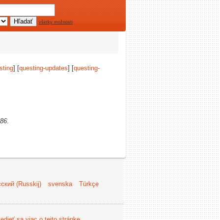
všetky možnosti
sting
] [
questing-updates
] [
questing-
386
.
ский (Russkij)
svenska
Türkçe
edieť sa viac o tejto stránke
.