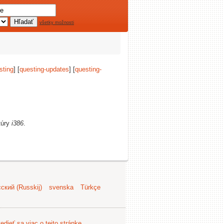
všetky možnosti
sting
] [
questing-updates
] [
questing-
túry
i386
.
ский (Russkij)
svenska
Türkçe
edieť sa viac o tejto stránke
.