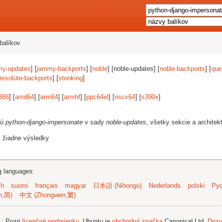
balíkov
my-updates
] [
jammy-backports
] [
noble
] [noble-updates] [
noble-backports
] [
que
resolute-backports
] [
stonking
]
386
] [
amd64
] [
arm64
] [
armhf
] [
ppc64el
] [
riscv64
] [
s390x
]
jú
python-django-impersonate
v sady
noble-updates
, všetky sekcie a architek
i žiadne výsledky
ng languages:
sh
suomi
français
magyar
日本語 (Nihongo)
Nederlands
polski
Рус
n,简)
中文 (Zhongwen,繁)
.
; Pozri
licenčné podmienky
. Ubuntu je
obchodná značka
Canonical Ltd.
Dozv