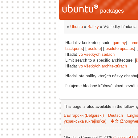
packages
»
Ubuntu
»
Balíky
» Výsledky hľadania 
Hľadať v konkrétnej sade: [
jammy
] [
jam
backports
] [
resolute
] [
resolute-updates
] [
Hľadať
vo všetkých sadách
Limit search to a specific architecture: [
i
Hľadať
vo všetkých architektúrach
Hľadali ste balíky ktorých názvy obsahu
Ľutujeme hľadané kľúčové slová nevrátil
This page is also available in the followi
Български (Bəlgarski)
Deutsch
Engli
українська (ukrajins'ka)
中文 (Zhongwe
Obsah je Copyright © 2026
Canonical Ltd