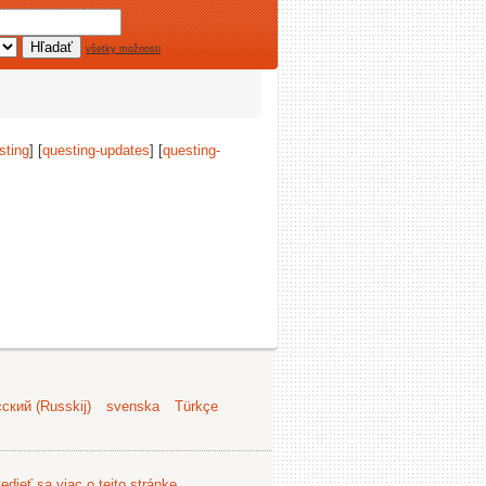
všetky možnosti
sting
] [
questing-updates
] [
questing-
ский (Russkij)
svenska
Türkçe
edieť sa viac o tejto stránke
.