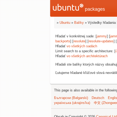
packages
»
Ubuntu
»
Balíky
» Výsledky hľadania 
Hľadať v konkrétnej sade: [
jammy
] [
jam
backports
] [
resolute
] [
resolute-updates
] [
Hľadať
vo všetkých sadách
Limit search to a specific architecture: [
i
Hľadať
vo všetkých architektúrach
Hľadali ste balíky ktorých názvy obsahu
Ľutujeme hľadané kľúčové slová nevrátil
This page is also available in the followi
Български (Bəlgarski)
Deutsch
Engli
українська (ukrajins'ka)
中文 (Zhongwe
Obsah je Copyright © 2026
Canonical Ltd