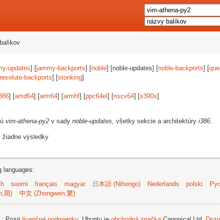
balíkov
my-updates
] [
jammy-backports
] [
noble
] [noble-updates] [
noble-backports
] [
que
resolute-backports
] [
stonking
]
386
] [
amd64
] [
arm64
] [
armhf
] [
ppc64el
] [
riscv64
] [
s390x
]
jú
vim-athena-py2
v sady
noble-updates
, všetky sekcie a architektúry
i386
.
i žiadne výsledky
ng languages:
sh
suomi
français
magyar
日本語 (Nihongo)
Nederlands
polski
Рус
n,简)
中文 (Zhongwen,繁)
.
; Pozri
licenčné podmienky
. Ubuntu je
obchodná značka
Canonical Ltd.
Dozv