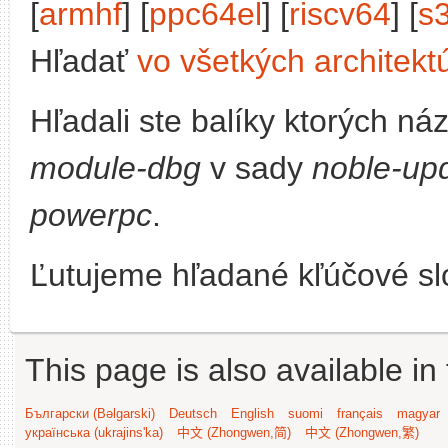
[
armhf
] [
ppc64el
] [
riscv64
] [
s
Hľadať
vo všetkých architekt
Hľadali ste balíky ktorých n
module-dbg
v sady
noble-up
powerpc
.
Ľutujeme hľadané kľúčové slo
This page is also available in
Български (Bəlgarski)
Deutsch
English
suomi
français
magyar
українська (ukrajins'ka)
中文 (Zhongwen,简)
中文 (Zhongwen,繁)