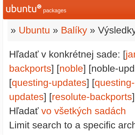
packages
»
Ubuntu
»
Balíky
» Výsledky
Hľadať v konkrétnej sade: [
j
backports
] [
noble
] [noble-upd
[
questing-updates
] [
questing
updates
] [
resolute-backports
]
Hľadať
vo všetkých sadách
Limit search to a specific arch