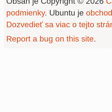
Obsah je Copyright © 2026
C
podmienky
. Ubuntu je
obchod
Dozvedieť sa viac o tejto str
Report a bug on this site
.