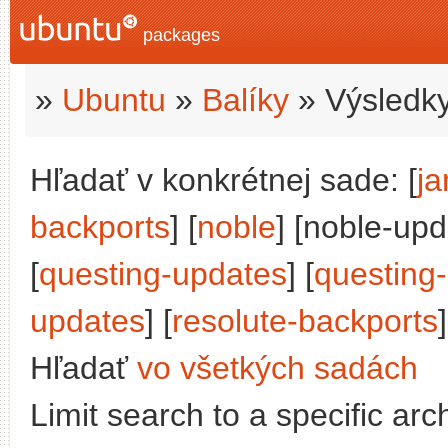
packages
»
Ubuntu
»
Balíky
» Výsledky
Hľadať v konkrétnej sade: [
j
backports
] [
noble
] [noble-upd
[
questing-updates
] [
questing
updates
] [
resolute-backports
]
Hľadať
vo všetkých sadách
Limit search to a specific arch