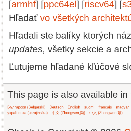
[
armhf
] [
ppc64el
] [
riscv64
] [
s
Hľadať
vo všetkých architekt
Hľadali ste balíky ktorých n
updates
, všetky sekcie a arc
Ľutujeme hľadané kľúčové slo
This page is also available in
Български (Bəlgarski)
Deutsch
English
suomi
français
magyar
українська (ukrajins'ka)
中文 (Zhongwen,简)
中文 (Zhongwen,繁)