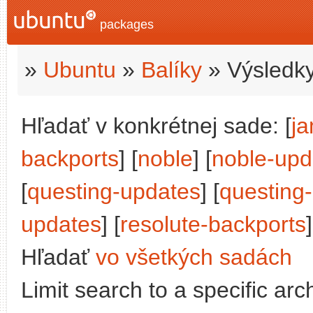
packages
»
Ubuntu
»
Balíky
» Výsledky
Hľadať v konkrétnej sade: [
j
backports
] [
noble
] [
noble-upd
[
questing-updates
] [
questing
updates
] [
resolute-backports
]
Hľadať
vo všetkých sadách
Limit search to a specific arch