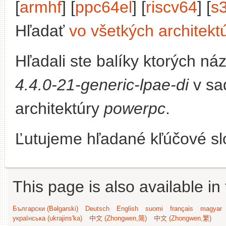
[
armhf
] [
ppc64el
] [
riscv64
] [
s
Hľadať
vo všetkých architekt
Hľadali ste balíky ktorých n
4.4.0-21-generic-lpae-di
v sa
architektúry
powerpc
.
Ľutujeme hľadané kľúčové slo
This page is also available in
Български (Bəlgarski)
Deutsch
English
suomi
français
magyar
українська (ukrajins'ka)
中文 (Zhongwen,简)
中文 (Zhongwen,繁)