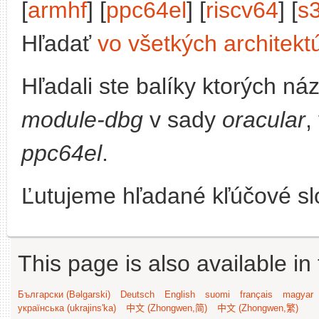
[
armhf
] [
ppc64el
] [
riscv64
] [
s
Hľadať
vo všetkých architekt
Hľadali ste balíky ktorých n
module-dbg
v sady
oracular
,
ppc64el
.
Ľutujeme hľadané kľúčové slo
This page is also available in
Български (Bəlgarski)
Deutsch
English
suomi
français
magyar
українська (ukrajins'ka)
中文 (Zhongwen,简)
中文 (Zhongwen,繁)