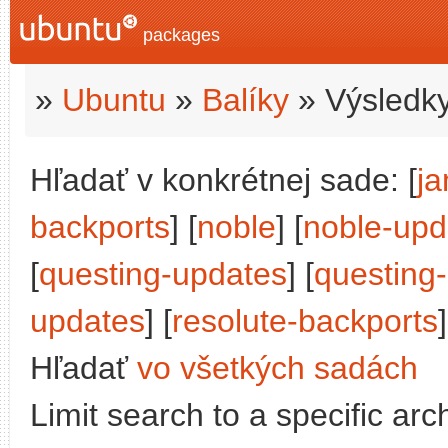
packages
»
Ubuntu
»
Balíky
» Výsledky
Hľadať v konkrétnej sade: [
j
backports
] [
noble
] [
noble-upd
[
questing-updates
] [
questing
updates
] [
resolute-backports
]
Hľadať
vo všetkých sadách
Limit search to a specific arch