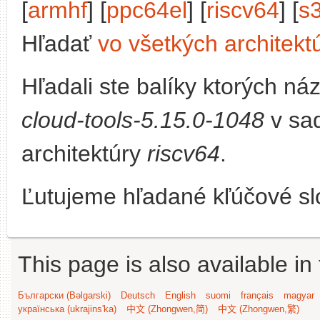
[
armhf
] [
ppc64el
] [
riscv64
] [
s
Hľadať
vo všetkých architekt
Hľadali ste balíky ktorých n
cloud-tools-5.15.0-1048
v sa
architektúry
riscv64
.
Ľutujeme hľadané kľúčové slo
This page is also available in
Български (Bəlgarski)
Deutsch
English
suomi
français
magyar
українська (ukrajins'ka)
中文 (Zhongwen,简)
中文 (Zhongwen,繁)