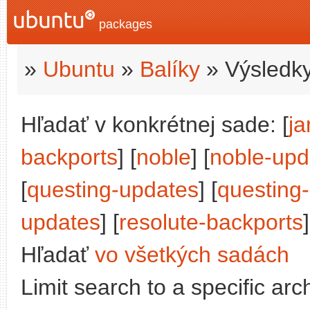
packages
»
Ubuntu
»
Balíky
» Výsledky
Hľadať v konkrétnej sade: [
j
backports
] [
noble
] [
noble-upd
[
questing-updates
] [
questing
updates
] [
resolute-backports
]
Hľadať
vo všetkých sadách
Limit search to a specific arch