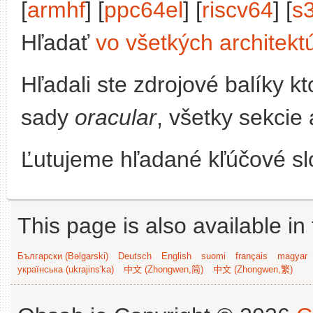
[
armhf
] [
ppc64el
] [
riscv64
] [
s
Hľadať
vo všetkých architekt
Hľadali ste zdrojové balíky 
sady
oracular
, všetky sekcie
Ľutujeme hľadané kľúčové slo
This page is also available in
Български (Bəlgarski)
Deutsch
English
suomi
français
magyar
українська (ukrajins'ka)
中文 (Zhongwen,简)
中文 (Zhongwen,繁)