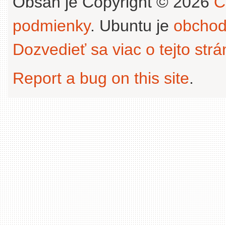
Obsah je Copyright © 2026
C
podmienky
. Ubuntu je
obchod
Dozvedieť sa viac o tejto str
Report a bug on this site
.