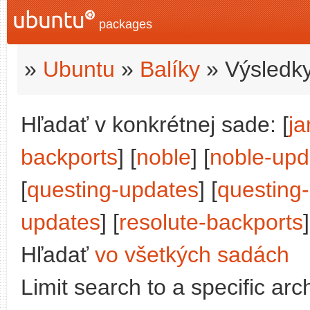
packages
»
Ubuntu
»
Balíky
» Výsledky
Hľadať v konkrétnej sade: [
j
backports
] [
noble
] [
noble-upd
[
questing-updates
] [
questing
updates
] [
resolute-backports
]
Hľadať
vo všetkých sadách
Limit search to a specific arch