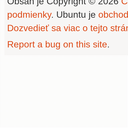
Obsah je Copyright © 2026
C
podmienky
. Ubuntu je
obchod
Dozvedieť sa viac o tejto str
Report a bug on this site
.