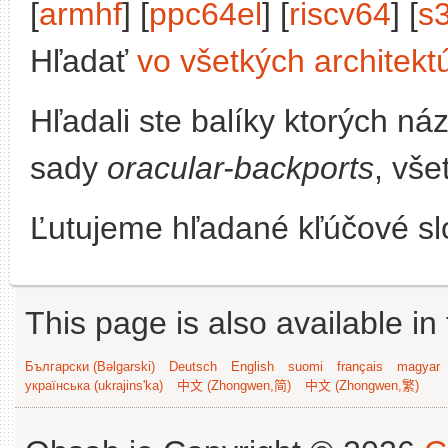
[
armhf
] [
ppc64el
] [
riscv64
] [
s
Hľadať
vo všetkých architekt
Hľadali ste balíky ktorých n
sady
oracular-backports
, vše
Ľutujeme hľadané kľúčové slo
This page is also available in
Български (Bəlgarski)
Deutsch
English
suomi
français
magyar
українська (ukrajins'ka)
中文 (Zhongwen,简)
中文 (Zhongwen,繁)