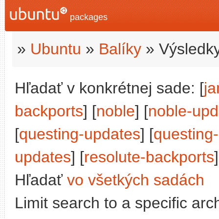
packages
»
Ubuntu
»
Balíky
» Výsledky
Hľadať v konkrétnej sade: [
j
backports
] [
noble
] [
noble-upd
[
questing-updates
] [
questing
updates
] [
resolute-backports
]
Hľadať
vo všetkých sadách
Limit search to a specific arch