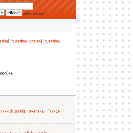
všetky možnosti
sting
] [
questing-updates
] [
questing-
ppc64el
.
ский (Russkij)
svenska
Türkçe
edieť sa viac o tejto stránke
.