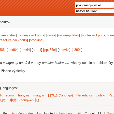
balíkov
my-updates
] [
jammy-backports
] [
noble
] [
noble-updates
] [
noble-backports
] [
que
resolute-backports
] [
stonking
]
386
] [
amd64
] [
arm64
] [
armhf
] [
ppc64el
] [
riscv64
] [
s390x
]
jú
postgresql-doc-9.5
v sady
oracular-backports
, všetky sekcie a architektúry
i žiadne výsledky
ng languages:
sh
suomi
français
magyar
日本語 (Nihongo)
Nederlands
polski
Рус
n,简)
中文 (Zhongwen,繁)
.
; Pozri
licenčné podmienky
. Ubuntu je
obchodná značka
Canonical Ltd.
Dozv