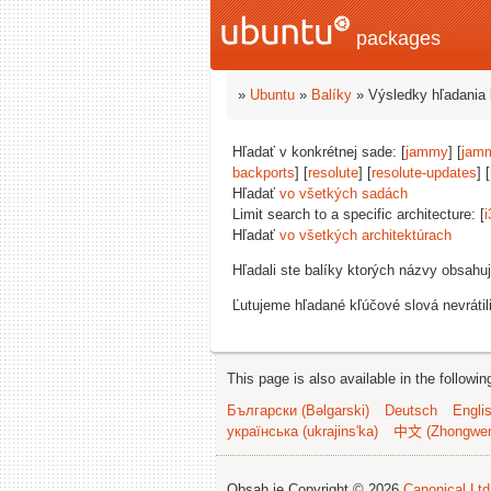
packages
»
Ubuntu
»
Balíky
» Výsledky hľadania 
Hľadať v konkrétnej sade: [
jammy
] [
jam
backports
] [
resolute
] [
resolute-updates
] [
Hľadať
vo všetkých sadách
Limit search to a specific architecture: [
i
Hľadať
vo všetkých architektúrach
Hľadali ste balíky ktorých názvy obsahu
Ľutujeme hľadané kľúčové slová nevrátil
This page is also available in the followi
Български (Bəlgarski)
Deutsch
Engli
українська (ukrajins'ka)
中文 (Zhongwe
Obsah je Copyright © 2026
Canonical Ltd