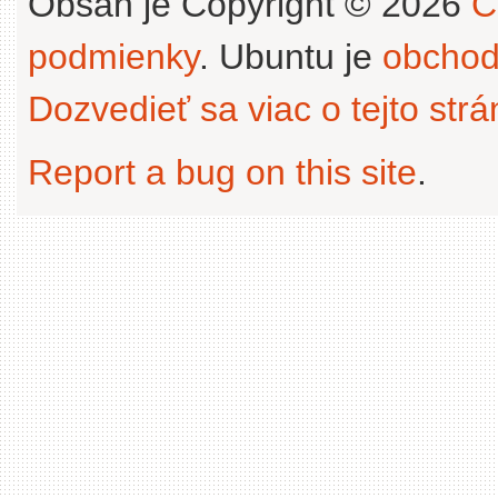
Obsah je Copyright © 2026
C
podmienky
. Ubuntu je
obchod
Dozvedieť sa viac o tejto str
Report a bug on this site
.