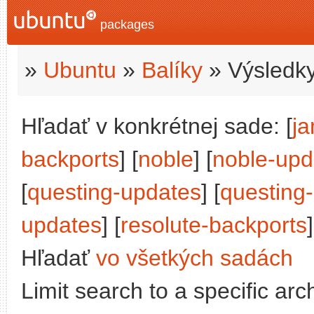
packages
»
Ubuntu
»
Balíky
» Výsledky
Hľadať v konkrétnej sade: [
j
backports
] [
noble
] [
noble-upd
[
questing-updates
] [
questing
updates
] [
resolute-backports
]
Hľadať
vo všetkých sadách
Limit search to a specific arch