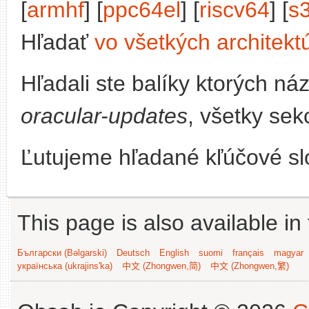
[
armhf
] [
ppc64el
] [
riscv64
] [
s
Hľadať
vo všetkých architekt
Hľadali ste balíky ktorých n
oracular-updates
, všetky sek
Ľutujeme hľadané kľúčové slo
This page is also available in
Български (Bəlgarski)
Deutsch
English
suomi
français
magyar
українська (ukrajins'ka)
中文 (Zhongwen,简)
中文 (Zhongwen,繁)