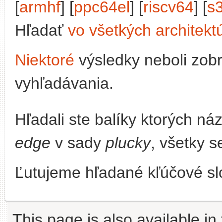
[
armhf
] [
ppc64el
] [
riscv64
] [
s
Hľadať
vo všetkých architekt
Niektoré
výsledky neboli zob
vyhľadávania.
Hľadali ste balíky ktorých n
edge
v sady
plucky
, všetky s
Ľutujeme hľadané kľúčové slo
This page is also available in