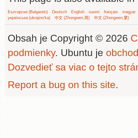
Български (Bəlgarski)
Deutsch
English
suomi
français
magyar
українська (ukrajins'ka)
中文 (Zhongwen,简)
中文 (Zhongwen,繁)
Obsah je Copyright © 2026
C
podmienky
. Ubuntu je
obchod
Dozvedieť sa viac o tejto str
Report a bug on this site
.