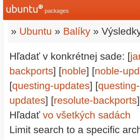
packages
»
Ubuntu
»
Balíky
» Výsledky
Hľadať v konkrétnej sade: [
j
backports
] [
noble
] [
noble-upd
[
questing-updates
] [
questing
updates
] [
resolute-backports
]
Hľadať
vo všetkých sadách
Limit search to a specific arch