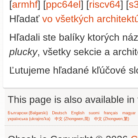
[
armhf
] [
ppc64el
] [
riscv64
] [
s
Hľadať
vo všetkých architekt
Hľadali ste balíky ktorých n
plucky
, všetky sekcie a archi
Ľutujeme hľadané kľúčové slo
This page is also available in
Български (Bəlgarski)
Deutsch
English
suomi
français
magyar
українська (ukrajins'ka)
中文 (Zhongwen,简)
中文 (Zhongwen,繁)