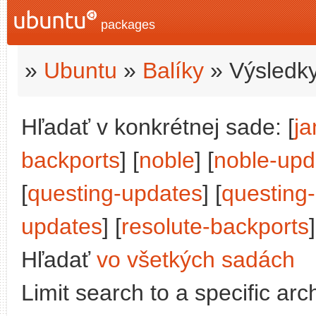
packages
»
Ubuntu
»
Balíky
» Výsledky
Hľadať v konkrétnej sade: [
j
backports
] [
noble
] [
noble-upd
[
questing-updates
] [
questing
updates
] [
resolute-backports
]
Hľadať
vo všetkých sadách
Limit search to a specific arch