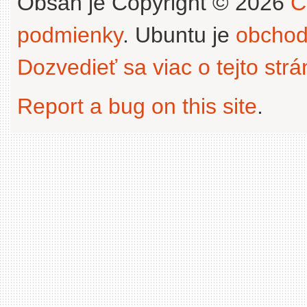
Obsah je Copyright © 2026
C
podmienky
. Ubuntu je
obchod
Dozvedieť sa viac o tejto str
Report a bug on this site
.