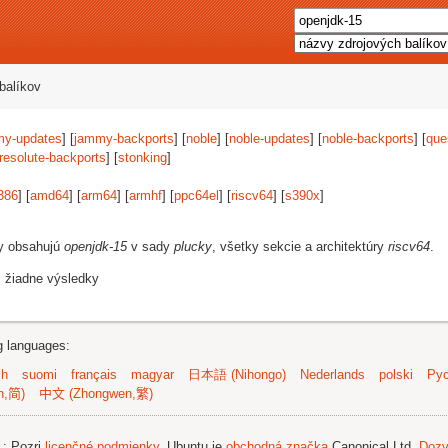
balíkov
my-updates
] [
jammy-backports
] [
noble
] [
noble-updates
] [
noble-backports
] [
que
resolute-backports
] [
stonking
]
386
] [
amd64
] [
arm64
] [
armhf
] [
ppc64el
] [
riscv64
] [
s390x
]
vy obsahujú
openjdk-15
v sady
plucky
, všetky sekcie a architektúry
riscv64
.
i žiadne výsledky
ng languages:
sh
suomi
français
magyar
日本語 (Nihongo)
Nederlands
polski
Рус
n,简)
中文 (Zhongwen,繁)
.
; Pozri
licenčné podmienky
. Ubuntu je
obchodná značka
Canonical Ltd.
Dozv