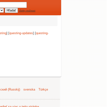
všetky možnosti
sting
] [
questing-updates
] [
questing-
ский (Russkij)
svenska
Türkçe
edieť sa viac o tejto stránke
.