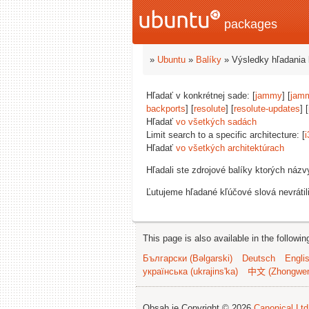
packages
»
Ubuntu
»
Balíky
» Výsledky hľadania 
Hľadať v konkrétnej sade: [
jammy
] [
jam
backports
] [
resolute
] [
resolute-updates
] [
Hľadať
vo všetkých sadách
Limit search to a specific architecture: [
i
Hľadať
vo všetkých architektúrach
Hľadali ste zdrojové balíky ktorých náz
Ľutujeme hľadané kľúčové slová nevrátil
This page is also available in the followi
Български (Bəlgarski)
Deutsch
Engli
українська (ukrajins'ka)
中文 (Zhongwe
Obsah je Copyright © 2026
Canonical Ltd