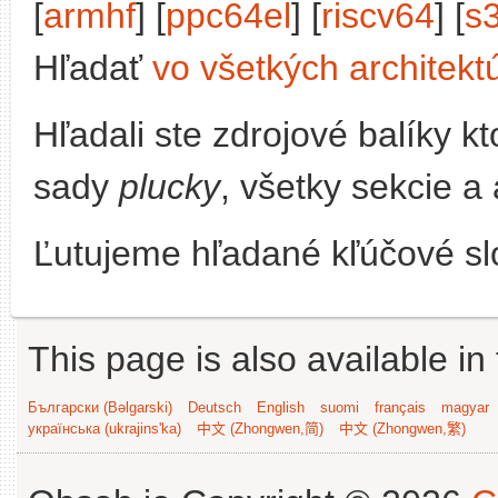
[
armhf
] [
ppc64el
] [
riscv64
] [
s
Hľadať
vo všetkých architekt
Hľadali ste zdrojové balíky 
sady
plucky
, všetky sekcie a
Ľutujeme hľadané kľúčové slo
This page is also available in
Български (Bəlgarski)
Deutsch
English
suomi
français
magyar
українська (ukrajins'ka)
中文 (Zhongwen,简)
中文 (Zhongwen,繁)