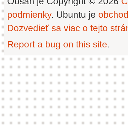
Obsah je Copyright © 2026
C
podmienky
. Ubuntu je
obchod
Dozvedieť sa viac o tejto str
Report a bug on this site
.