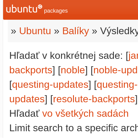
packages
»
Ubuntu
»
Balíky
» Výsledky
Hľadať v konkrétnej sade: [
j
backports
] [
noble
] [
noble-upd
[
questing-updates
] [
questing
updates
] [
resolute-backports
]
Hľadať
vo všetkých sadách
Limit search to a specific arch