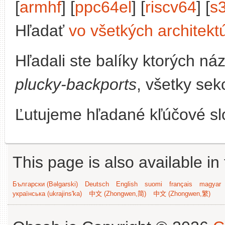
[
armhf
] [
ppc64el
] [
riscv64
] [
s
Hľadať
vo všetkých architekt
Hľadali ste balíky ktorých n
plucky-backports
, všetky sek
Ľutujeme hľadané kľúčové slo
This page is also available in
Български (Bəlgarski)
Deutsch
English
suomi
français
magyar
українська (ukrajins'ka)
中文 (Zhongwen,简)
中文 (Zhongwen,繁)