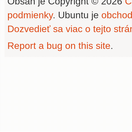
Obsah je Copyright © 2026
C
podmienky
. Ubuntu je
obchod
Dozvedieť sa viac o tejto str
Report a bug on this site
.