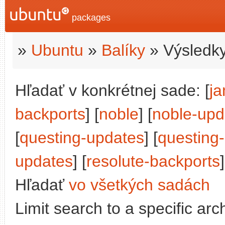
packages
»
Ubuntu
»
Balíky
» Výsledky
Hľadať v konkrétnej sade: [
j
backports
] [
noble
] [
noble-upd
[
questing-updates
] [
questing
updates
] [
resolute-backports
]
Hľadať
vo všetkých sadách
Limit search to a specific arch