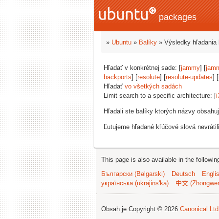
packages
»
Ubuntu
»
Balíky
» Výsledky hľadania 
Hľadať v konkrétnej sade: [
jammy
] [
jam
backports
] [
resolute
] [
resolute-updates
] [
Hľadať
vo všetkých sadách
Limit search to a specific architecture: [
i
Hľadali ste balíky ktorých názvy obsahu
Ľutujeme hľadané kľúčové slová nevrátil
This page is also available in the followi
Български (Bəlgarski)
Deutsch
Engli
українська (ukrajins'ka)
中文 (Zhongwe
Obsah je Copyright © 2026
Canonical Ltd