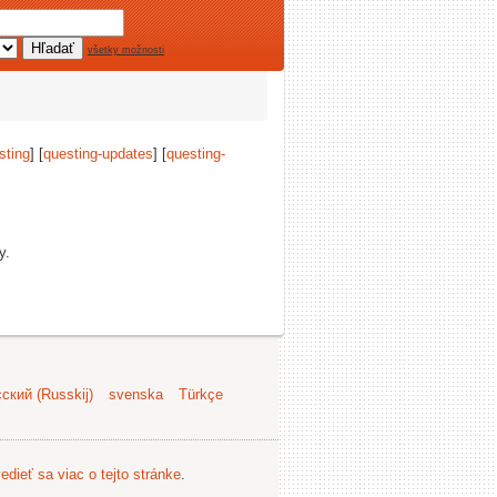
všetky možnosti
sting
] [
questing-updates
] [
questing-
y.
ский (Russkij)
svenska
Türkçe
edieť sa viac o tejto stránke
.