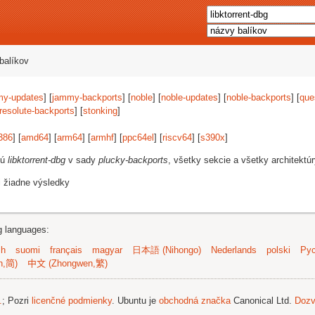
balíkov
my-updates
] [
jammy-backports
] [
noble
] [
noble-updates
] [
noble-backports
] [
que
resolute-backports
] [
stonking
]
386
] [
amd64
] [
arm64
] [
armhf
] [
ppc64el
] [
riscv64
] [
s390x
]
jú
libktorrent-dbg
v sady
plucky-backports
, všetky sekcie a všetky architektúr
i žiadne výsledky
ng languages:
sh
suomi
français
magyar
日本語 (Nihongo)
Nederlands
polski
Рус
n,简)
中文 (Zhongwen,繁)
.
; Pozri
licenčné podmienky
. Ubuntu je
obchodná značka
Canonical Ltd.
Dozv