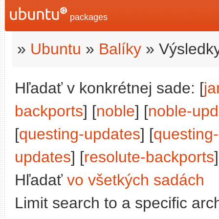
packages
»
Ubuntu
»
Balíky
» Výsledky
Hľadať v konkrétnej sade: [
j
backports
] [
noble
] [
noble-upd
[
questing-updates
] [
questing
updates
] [
resolute-backports
]
Hľadať
vo všetkých sadách
Limit search to a specific arch