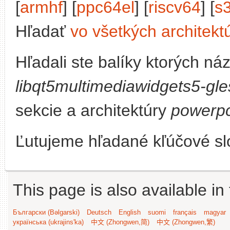
[
armhf
] [
ppc64el
] [
riscv64
] [
s
Hľadať
vo všetkých architekt
Hľadali ste balíky ktorých n
libqt5multimediawidgets5-gle
sekcie a architektúry
powerp
Ľutujeme hľadané kľúčové slo
This page is also available in
Български (Bəlgarski)
Deutsch
English
suomi
français
magyar
українська (ukrajins'ka)
中文 (Zhongwen,简)
中文 (Zhongwen,繁)