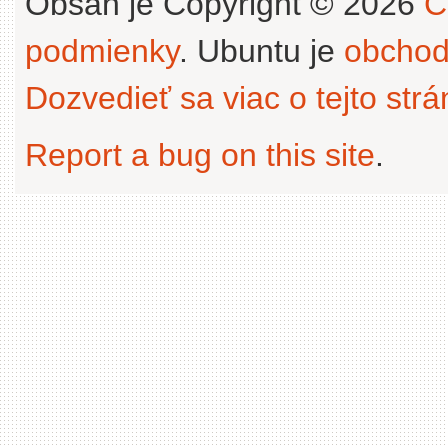
Obsah je Copyright © 2026
C
podmienky
. Ubuntu je
obchod
Dozvedieť sa viac o tejto str
Report a bug on this site
.