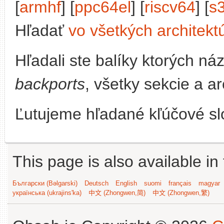
[
armhf
] [
ppc64el
] [
riscv64
] [
s
Hľadať
vo všetkých architekt
Hľadali ste balíky ktorých n
backports
, všetky sekcie a a
Ľutujeme hľadané kľúčové slo
This page is also available in
Български (Bəlgarski)
Deutsch
English
suomi
français
magyar
українська (ukrajins'ka)
中文 (Zhongwen,简)
中文 (Zhongwen,繁)