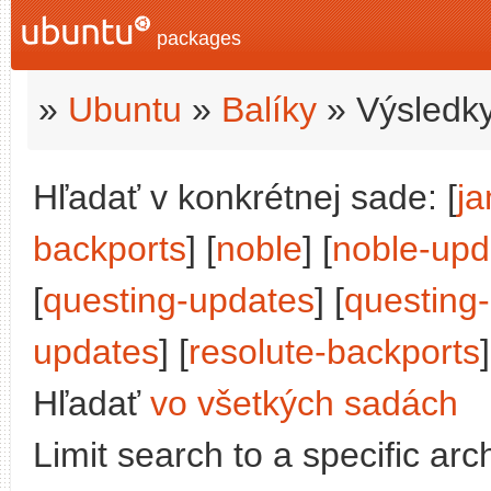
packages
»
Ubuntu
»
Balíky
» Výsledky
Hľadať v konkrétnej sade: [
j
backports
] [
noble
] [
noble-upd
[
questing-updates
] [
questing
updates
] [
resolute-backports
]
Hľadať
vo všetkých sadách
Limit search to a specific arch