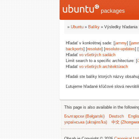
packages
»
Ubuntu
»
Balíky
» Výsledky hľadania 
Hľadať v konkrétnej sade: [
jammy
] [
jam
backports
] [
resolute
] [
resolute-updates
] [
Hľadať
vo všetkých sadách
Limit search to a specific architecture: [
i
Hľadať
vo všetkých architektúrach
Hľadali ste balíky ktorých názvy obsahu
Ľutujeme hľadané kľúčové slová nevrátil
This page is also available in the followi
Български (Bəlgarski)
Deutsch
Engli
українська (ukrajins'ka)
中文 (Zhongwe
Obsah je Copyright © 2026
Canonical Ltd