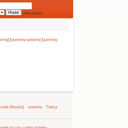
všetky možnosti
sting
] [
questing-updates
] [
questing-
ский (Russkij)
svenska
Türkçe
edieť sa viac o tejto stránke
.