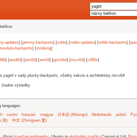
balíkov
my-updates
] [
jammy-backports
] [
noble
] [
noble-updates
] [
noble-backports
] [
que
resolute-backports
] [
stonking
]
386
] [
amd64
] [
arm64
] [
armhf
] [
ppc64el
] [
riscv64
] [
s390x
]
jú
yagtd
v sady
plucky-backports
, všetky sekcie a architektúry
riscv64
.
i žiadne výsledky
ng languages:
sh
suomi
français
magyar
日本語 (Nihongo)
Nederlands
polski
Рус
n,简)
中文 (Zhongwen,繁)
.
; Pozri
licenčné podmienky
. Ubuntu je
obchodná značka
Canonical Ltd.
Dozv